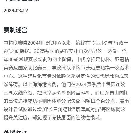
2026-03-12
赛制迷宫
中超联赛自2004年取代甲A以来，始终在“专业化”与“行政干
预”之间摇摆。2025赛季的赛程安排再次凸显这一矛盾：全
年30轮常规赛被切割为四个阶段，中间穿插足协杯、亚冠精
英赛及国家队比赛日，导致球队平均17天就要切换一次战术
重心。这种碎片化节奏对依赖体系稳定性的现代足球构成天
然障碍。以上海海港为例，他们在2024赛季后半程因连续
三周双线作战，控球率从62%骤降至54%，而山东泰山同期
的高位逼抢成功率则因体能分配失衡下降11个百分点。赛事
设计者试图通过增加“长三角德比”“京津冀对抗”等区域概念
提升关注度，却忽视了竞技层面的连续性损耗。