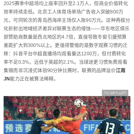
2025赛季中超场均上座率回升至2.1万人，但商业价值转化
效率持续走低。北京工人体育场单场广告收入突破800万
元，可同轮次的青岛西海岸主场仅入账90万元。这种两极分
化折射出地域经济差异对联赛生态的侵蚀——华东地区俱乐
部赞助商数量是西北地区的4.7倍，直接导致冬窗引援预算
差距扩大到300%以上。更值得警惕的是数字观赛习惯的迁
移：抖音平台中超直播场均观看量达1200万，但付费转化
率不足0.3%，远低于英超的2.1%。当球迷更习惯免费观看
集锦而非沉浸式体验90分钟比赛时，联赛的品牌溢价
江南
JN
能力正在被算法稀释。