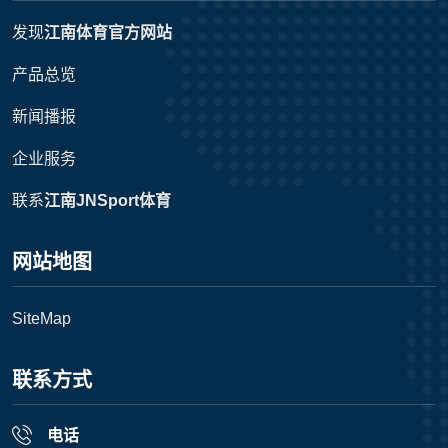
发现
江南体育官方网站
产品总览
新闻播报
企业服务
联系
江南JNSport体育
网站地图
SiteMap
联系方式
电话