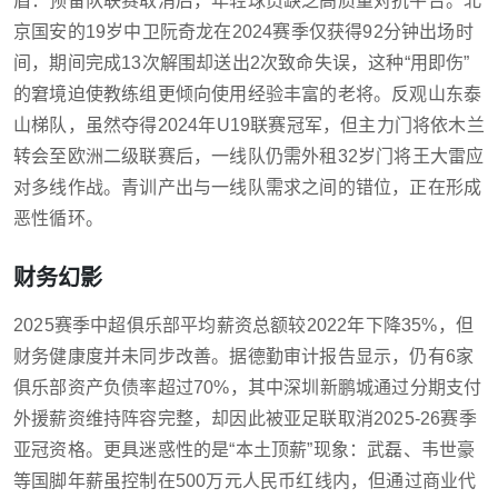
盾：预备队联赛取消后，年轻球员缺乏高质量对抗平台。北
京国安的19岁中卫阮奇龙在2024赛季仅获得92分钟出场时
间，期间完成13次解围却送出2次致命失误，这种“用即伤”
的窘境迫使教练组更倾向使用经验丰富的老将。反观山东泰
山梯队，虽然夺得2024年U19联赛冠军，但主力门将依木兰
转会至欧洲二级联赛后，一线队仍需外租32岁门将王大雷应
对多线作战。青训产出与一线队需求之间的错位，正在形成
恶性循环。
财务幻影
2025赛季中超俱乐部平均薪资总额较2022年下降35%，但
财务健康度并未同步改善。据德勤审计报告显示，仍有6家
俱乐部资产负债率超过70%，其中深圳新鹏城通过分期支付
外援薪资维持阵容完整，却因此被亚足联取消2025-26赛季
亚冠资格。更具迷惑性的是“本土顶薪”现象：武磊、韦世豪
等国脚年薪虽控制在500万元人民币红线内，但通过商业代