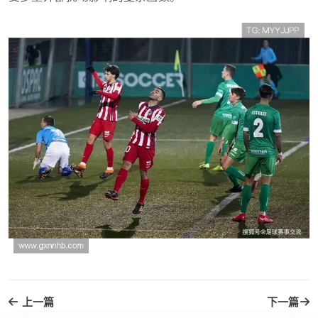
上一篇
下一篇