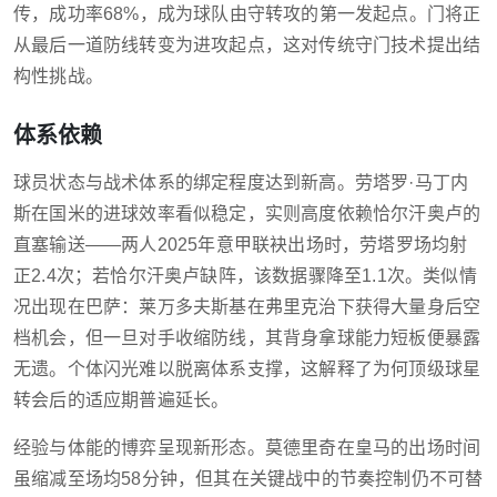
传，成功率68%，成为球队由守转攻的第一发起点。门将正
从最后一道防线转变为进攻起点，这对传统守门技术提出结
构性挑战。
体系依赖
球员状态与战术体系的绑定程度达到新高。劳塔罗·马丁内
斯在国米的进球效率看似稳定，实则高度依赖恰尔汗奥卢的
直塞输送——两人2025年意甲联袂出场时，劳塔罗场均射
正2.4次；若恰尔汗奥卢缺阵，该数据骤降至1.1次。类似情
况出现在巴萨：莱万多夫斯基在弗里克治下获得大量身后空
档机会，但一旦对手收缩防线，其背身拿球能力短板便暴露
无遗。个体闪光难以脱离体系支撑，这解释了为何顶级球星
转会后的适应期普遍延长。
经验与体能的博弈呈现新形态。莫德里奇在皇马的出场时间
虽缩减至场均58分钟，但其在关键战中的节奏控制仍不可替