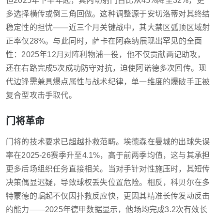
但2025年下半年起，其内切射门占比从45%降至32%，更
多选择横传或倒三角回做。这种调整源于安切洛蒂对其终结
稳定性的担忧——近三个月关键战中，其大禁区弧顶区域射
正率仅28%。与此同时，萨卡在阿森纳展现出罕见的全面
性：2025年12月对阵利物浦一役，他不仅贡献两记助攻，
还在右路完成5次成功防守对抗，迫使阿诺德多次回传。现
代边锋需兼具爆点属性与战术纪律，单一维度的爆破手正被
复合型攻击手取代。
门将革命
门将的技术要求已超越扑救范畴。埃德森在曼城的出球失误
率在2025-26赛季升至4.1%，高于前两季均值，这与其承担
更多后场组织任务直接相关。当对手针对性施压时，其短传
决策偶显迟疑，导致球权丢失位置危险。相反，科贝尔在多
特蒙德的崛起不仅因扑救反应快，更因其精准长传发动反击
的能力——2025年德甲数据显示，他场均完成3.2次有效长