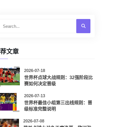
荐文章
2026-07-18
世界杯点球大战规则：32强阶段比
赛如何决定晋级
2026-07-13
世界杯最佳小组第三出线规则：晋
级标准完整说明
2026-07-08