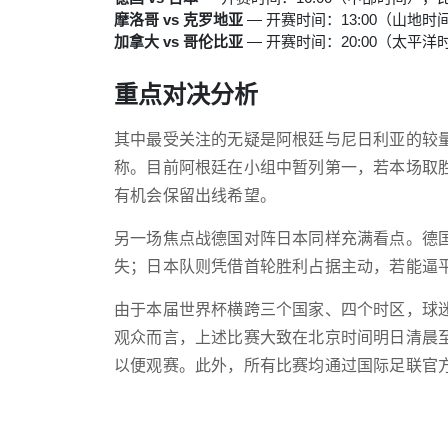
摩洛哥 vs 克罗地亚
— 开赛时间：13:00（山地时间
加拿大 vs 哥伦比亚
— 开赛时间：20:00（太平洋
重点对决分析
其中最受关注的无疑是阿根廷与尼日利亚的较量
称。目前阿根廷在小组中暂列第一，若本场取
有机会保留出线希望。
另一场焦点战德国对阵日本同样充满看点。德
失；日本队则凭借首轮胜利占据主动，若能逼平
由于本届世界杯横跨三个国家、四个时区，球
观众而言，上述比赛大致在北京时间明日清晨
以便观赛。此外，所有比赛均通过国际足联官