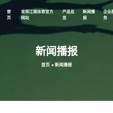
首
发现
江南体育官方
产品总
新闻播
企业
页
网站
览
报
务
新闻播报
首页
新闻播报