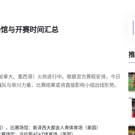
场馆与开赛时间汇总
推
、加拿大、墨西哥）火热进行中。根据官方赛程安排，今日
强队与新兴力量，比赛结果或将直接影响小组出线形势。
：
部时间），比赛场馆：新泽西大都会人寿体育场（美国）
，比赛场馆：达拉斯AT&T体育场（美国）