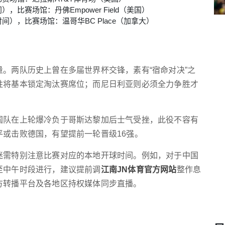
），比赛场馆：丹佛Empower Field（美国）
时间），比赛场馆：温哥华BC Place（加拿大）
。两队历史上曾在多届世界杯交锋，素有“宿命对决”之
胜将基本锁定淘汰赛席位；而尼日利亚则必须全力争胜才
国队在上轮爆冷负于哥斯达黎加后士气受挫，此役不容有
或击败德国，有望提前一轮晋级16强。
迷需特别注意比赛对应的本地开球时间。例如，对于中国
至中午时段进行，建议提前调
江南JN体育官方网站
整作息
方转播平台及各地区持权媒体同步直播。