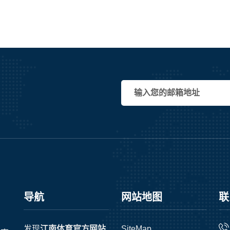
导航
网站地图
联
发现
江南体育官方网站
SiteMap