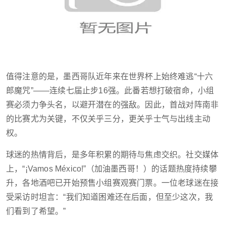
值得注意的是，墨西哥队近年来在世界杯上始终难逃“十六
郎魔咒”——连续七届止步16强。此番若想打破宿命，小组
赛必须力争头名，以避开潜在的强敌。因此，首战对阵南非
的比赛尤为关键，不仅关乎三分，更关乎士气与出线主动
权。
球迷的热情背后，是多年积累的期待与焦虑交织。社交媒体
上，“¡Vamos México!”（加油墨西哥！）的话题热度持续攀
升，各地酒吧已开始预售小组赛观赛门票。一位老球迷在接
受采访时坦言：“我们知道困难还在后面，但至少这次，我
们看到了希望。”