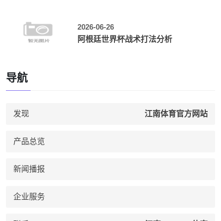
2026-06-26
阿根廷世界杯战术打法分析
导航
发现
江南体育官方网站
产品总览
新闻播报
企业服务