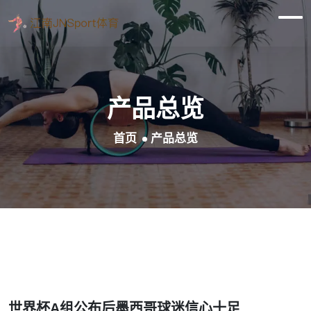
产品总览
首页
产品总览
世界杯A组公布后墨西哥球迷信心十足