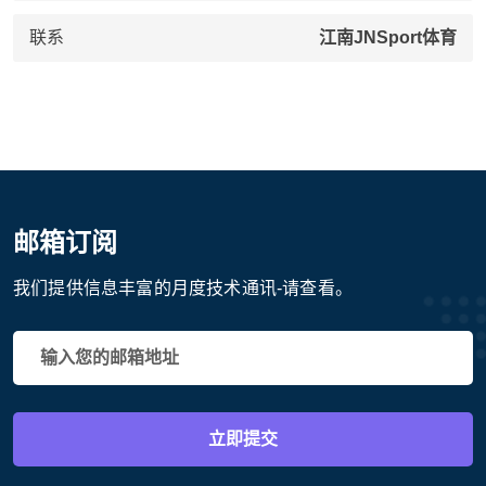
联系
江南JNSport体育
邮箱订阅
我们提供信息丰富的月度技术通讯-请查看。
立即提交