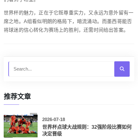
世界杯的魅力，正在于它既尊重实力，又永远为意外留有一
席之地。A组看似明朗的格局下，暗流涌动。而墨西哥能否
将球迷的信心转化为赛场上的胜利，还需时间给出答案。
推荐文章
2026-07-18
世界杯点球大战规则：32强阶段比赛如何
决定晋级