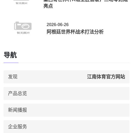
亮点
2026-06-26
阿根廷世界杯战术打法分析
导航
发现
江南体育官方网站
产品总览
新闻播报
企业服务