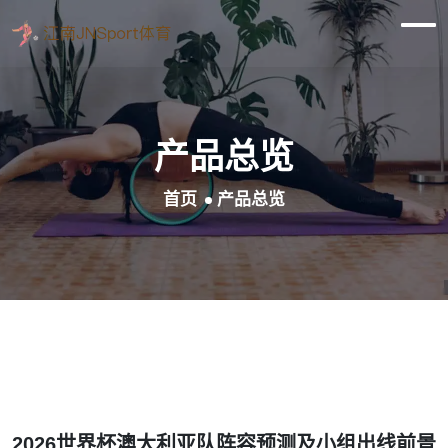
产品总览
首页
产品总览
2026世界杯澳大利亚队阵容预测及小组出线前景