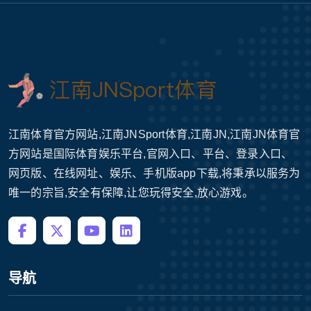
江南体育官方网站,江南JNSport体育,江南JN,江南JN体育官
方网站是国际体育娱乐平台,官网入口、平台、登录入口、
网页版、在线网址、娱乐、手机版app下载,将秉承以服务为
唯一的宗旨,安全有保障,让您玩得安全,放心游戏。
导航