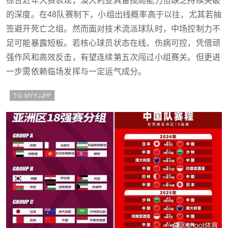
综合近年大赛表现，澳大利亚具备搅局能力但缺乏持续突破
的深度。在48队赛制下，小组出线概率高于以往，尤其若抽
签避开死亡之组。然而面对技术流派球队时，中场控制力不
足可能暴露短板。若核心球员状态在线、伤病可控，凭借顽
强作风和高效反击，有望连续第五次闯过小组赛关。但更进
一步需依赖临场发挥与一定运气成分。