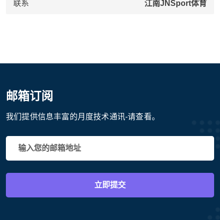
联系
江南JNSport体育
邮箱订阅
我们提供信息丰富的月度技术通讯-请查看。
立即提交