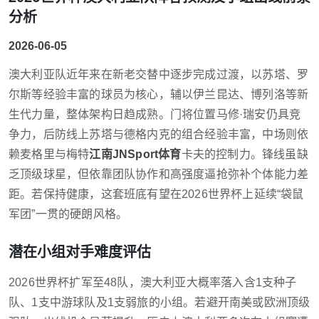
分析
2026-06-05
澳大利亚队近年来在新老交替中逐步完成过渡，以苏塔、罗
尔斯等经验丰富的球员为核心，辅以伊兰昆达、博列洛等新
生代力量，整体架构日趋成熟。门将位置马修·瑞安仍具竞
争力，后防线上苏塔与德格内克的组合经验丰富，中场则依
赖麦格里与梅特
江南JNSport体育
卡夫的控制力。锋线虽缺
乏顶级球星，但依靠团队协作和高强度逼抢弥补个体能力差
距。若保持健康，这套班底有望在2026世界杯上延续“袋鼠
军团”一贯的硬朗风格。
潜在小组对手难度评估
2026世界杯扩军至48队，澳大利亚大概率落入含1支种子
队、1支中游球队及1支弱旅的小组。若避开南美或欧洲顶级