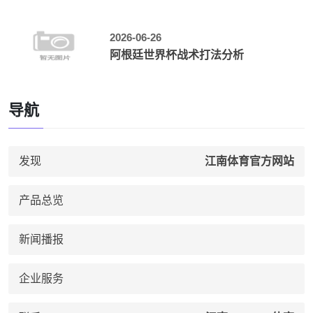
2026-06-26
阿根廷世界杯战术打法分析
导航
发现
江南体育官方网站
产品总览
新闻播报
企业服务