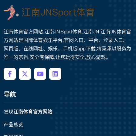
江南体育官方网站,江南JNSport体育,江南JN,江南JN体育官
方网站是国际体育娱乐平台,官网入口、平台、登录入口、
网页版、在线网址、娱乐、手机版app下载,将秉承以服务为
唯一的宗旨,安全有保障,让您玩得安全,放心游戏。
导航
发现
江南体育官方网站
产品总览