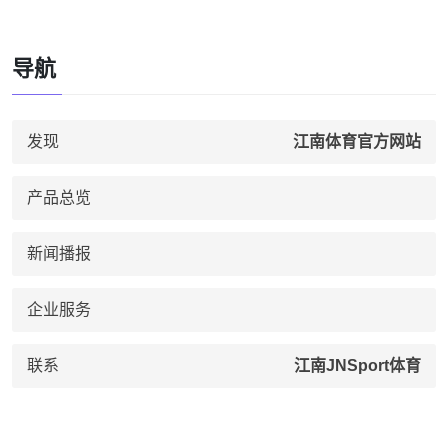
导航
发现
江南体育官方网站
产品总览
新闻播报
企业服务
联系
江南JNSport体育