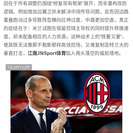
因在于所有调整仍围绕“修复现有框架”展开，而非重构攻防
逻辑。例如增加边翼卫并未解决中场传导问题，反而因边路
重叠跑动过多导致阵型横向拉伸过度，中路更加空虚。真正
的症结在于：米兰试图在保留控球主导权的同时提升转换速
度，却未配备相应的人力资源。这种战术上的“既要又要”，
使其既无法像那不勒斯那样高效控场，又难复制亚特兰大的
垂直打击，
江南JNSport体育
陷入两头落空的尴尬境地。