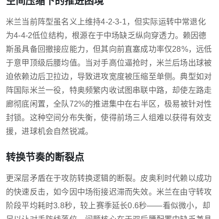
空间压缩下的推进困境
米兰当前阵型虽名义上维持4-2-3-1，但实际运转中常退化
为4-4-2低位结构，根源在于中场缺乏纵向穿透力。赖因德
斯虽具备回撤接应能力，但其向前直塞成功率仅28%，远低
于意甲顶级后腰均值。当对手高位逼抢时，米兰后场出球被
迫依赖边后卫拉边，导致进攻宽度被压缩至单侧。典型如对
阵国际米兰一役，特奥频繁内收试图串联中路，却使左路走
廊彻底闲置，全队72%的推进集中在右半区，极易被针对性
封锁。这种空间分布失衡，使得前场三人组难以获得有效支
援，进球机会自然锐减。
转换节奏的断裂点
更深层矛盾在于攻防转换逻辑的断裂。皮奥利时代赖以成功
的快速反击，如今因中场衔接迟滞而失效。米兰在由守转攻
阶段平均耗时3.8秒，较上赛季延长0.6秒——看似微小，却